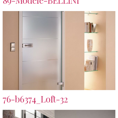
76-b6374_Loft-32